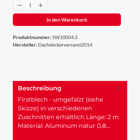
Produkt Anzahl: Gib den gewünschten Wert 
In den Warenkorb
Produktnummer:
SW10004.3
Hersteller:
Dachdeckerversand2014
Beschreibung
Firstblech - umgefalzt (siehe
Skizze) in verschiedenen
Zuschnitten erhältlich Länge: 2 m
Material: Aluminum natur 0,8…
Mehr