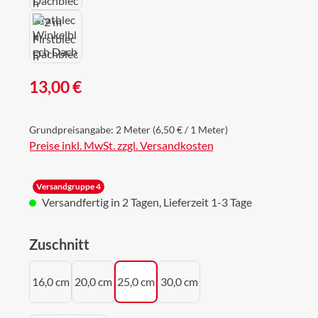
Regulärer Preis:
13,00 €
Grundpreisangabe:
2 Meter
(6,50 € / 1 Meter)
Preise inkl. MwSt. zzgl. Versandkosten
Versandgruppe 4
Versandfertig in 2 Tagen, Lieferzeit 1-3 Tage
auswählen
Zuschnitt
16,0 cm
20,0 cm
25,0 cm
30,0 cm