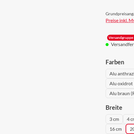
Grundpreisang
Preise inkl. 
Versandgruppe 
Versandferti
aus
Farben
Alu anthraz
Alu oxidrot
Alu braun (
aus
Breite
3 cm
4 c
16 cm
2