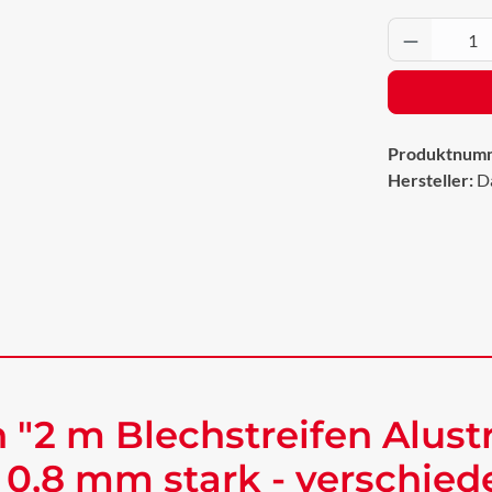
Produkt 
Produktnum
Hersteller:
D
"2 m Blechstreifen Alustr
 0,8 mm stark - verschie