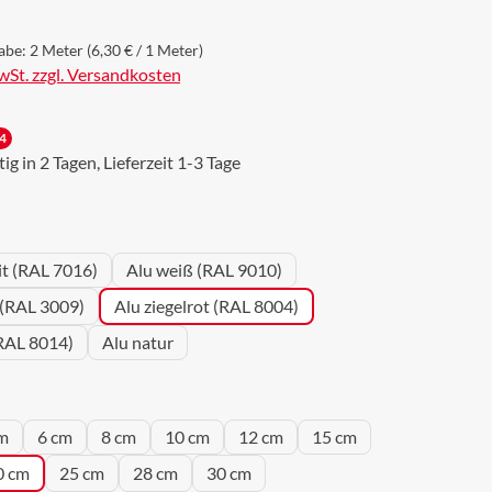
abe:
2 Meter
(6,30 € / 1 Meter)
MwSt. zzgl. Versandkosten
4
g in 2 Tagen, Lieferzeit 1-3 Tage
wählen
it (RAL 7016)
Alu weiß (RAL 9010)
 (RAL 3009)
Alu ziegelrot (RAL 8004)
RAL 8014)
Alu natur
wählen
m
6 cm
8 cm
10 cm
12 cm
15 cm
0 cm
25 cm
28 cm
30 cm