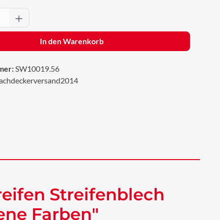
Anzahl: Gib den gewünschten Wert ein oder 
In den Warenkorb
mer:
SW10019.56
achdeckerversand2014
eifen Streifenblech
dene Farben"