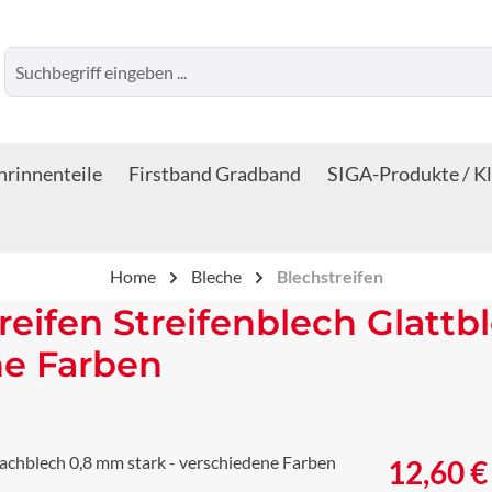
rinnenteile
Firstband Gradband
SIGA-Produkte / K
Home
Bleche
Blechstreifen
reifen Streifenblech Glattb
ne Farben
Regulärer Prei
12,60 €