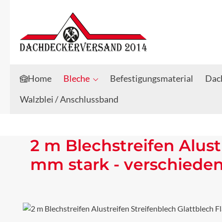
Zum Hauptinhalt springen
Zur Suche springen
Home
Bleche
Befestigungsmaterial
Dach
Walzblei / Anschlussband
2 m Blechstreifen Alust
mm stark - verschiede
Bildergalerie überspringen