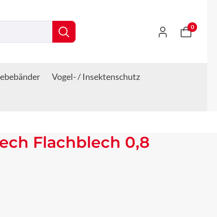
0
lebebänder
Vogel- / Insektenschutz
lech Flachblech 0,8
s: