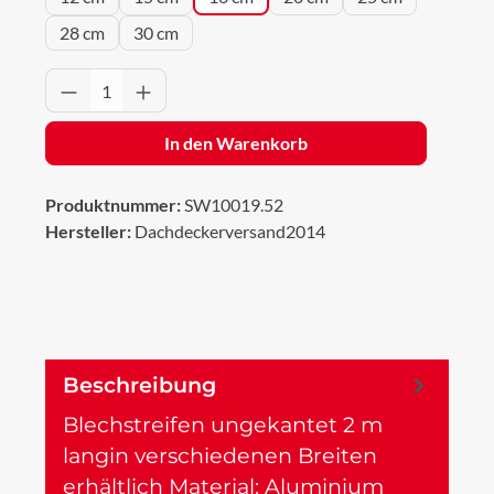
28 cm
30 cm
Produkt Anzahl: Gib den gewünschten Wert 
In den Warenkorb
Produktnummer:
SW10019.52
Hersteller:
Dachdeckerversand2014
Beschreibung
Blechstreifen ungekantet 2 m
langin verschiedenen Breiten
erhältlich Material: Aluminium