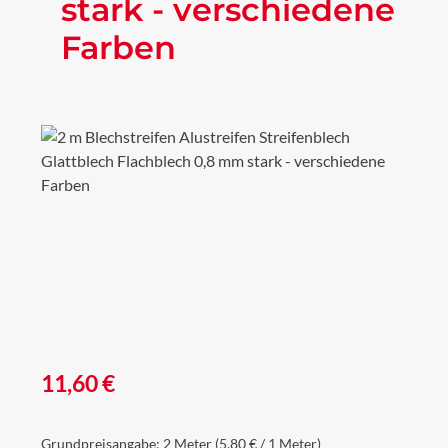
stark - verschiedene
Farben
Bildergalerie überspringen
Regulärer Preis:
11,60 €
Grundpreisangabe:
2 Meter
(5,80 € / 1 Meter)