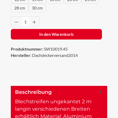
28 cm
30 cm
Produkt Anzahl: Gib den gewünschten Wert 
In den Warenkorb
Produktnummer:
SW10019.45
Hersteller:
Dachdeckerversand2014
Beschreibung
Blechstreifen ungekantet 2 m
langin verschiedenen Breiten
erhältlich Material: Aluminium