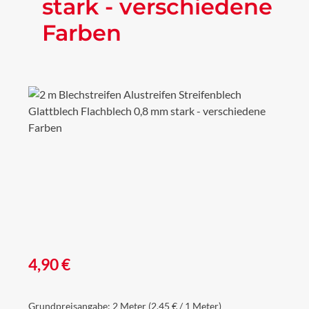
stark - verschiedene
Farben
Bildergalerie überspringen
Regulärer Preis:
4,90 €
Grundpreisangabe:
2 Meter
(2,45 € / 1 Meter)