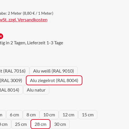
abe:
2 Meter
(8,80 € / 1 Meter)
MwSt. zzgl. Versandkosten
4
g in 2 Tagen, Lieferzeit 1-3 Tage
wählen
it (RAL 7016)
Alu weiß (RAL 9010)
 (RAL 3009)
Alu ziegelrot (RAL 8004)
RAL 8014)
Alu natur
wählen
m
6 cm
8 cm
10 cm
12 cm
15 cm
0 cm
25 cm
28 cm
30 cm