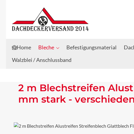
Zum Hauptinhalt springen
Zur Suche springen
Home
Bleche
Befestigungsmaterial
Dach
Walzblei / Anschlussband
2 m Blechstreifen Alust
mm stark - verschiede
Bildergalerie überspringen