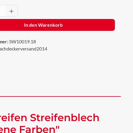
Anzahl: Gib den gewünschten Wert ein oder 
In den Warenkorb
mer:
SW10019.18
achdeckerversand2014
eifen Streifenblech
dene Farben"