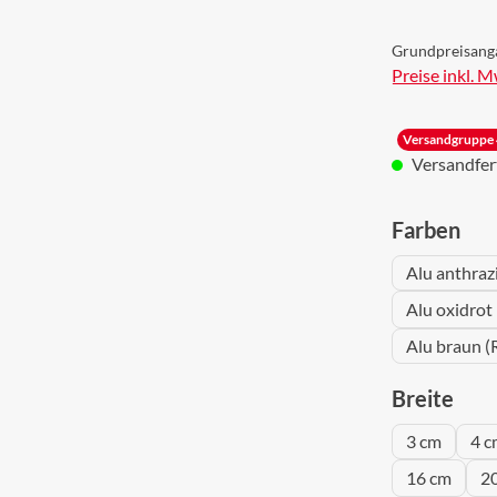
Grundpreisang
Preise inkl. 
Versandgruppe 
Versandferti
aus
Farben
Alu anthraz
Alu oxidrot
Alu braun (
aus
Breite
3 cm
4 c
16 cm
2