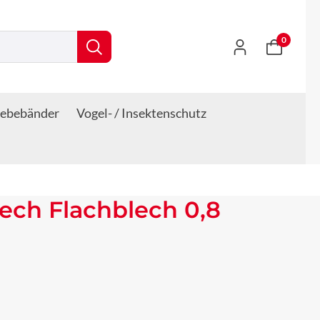
0
lebebänder
Vogel- / Insektenschutz
lech Flachblech 0,8
s: