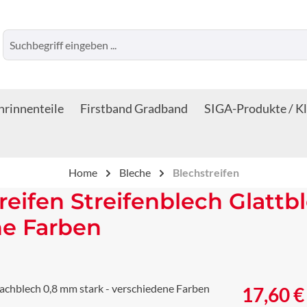
rinnenteile
Firstband Gradband
SIGA-Produkte / K
Home
Bleche
Blechstreifen
reifen Streifenblech Glattb
ne Farben
Regulärer Prei
17,60 €