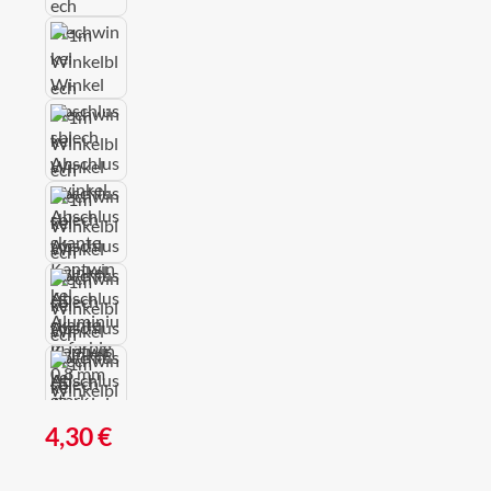
Regulärer Preis:
4,30 €