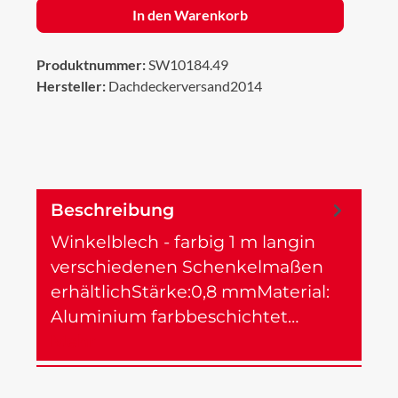
In den Warenkorb
Produktnummer:
SW10184.49
Hersteller:
Dachdeckerversand2014
Beschreibung
Winkelblech - farbig 1 m langin
verschiedenen Schenkelmaßen
erhältlichStärke:0,8 mmMaterial:
Aluminium farbbeschichtet…
Mehr