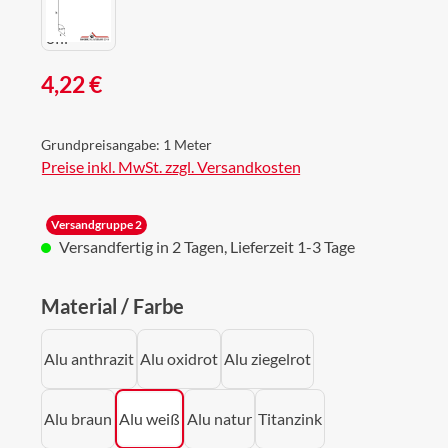
Regulärer Preis:
4,22 €
Grundpreisangabe:
1 Meter
Preise inkl. MwSt. zzgl. Versandkosten
Versandgruppe 2
Versandfertig in 2 Tagen, Lieferzeit 1-3 Tage
auswählen
Material / Farbe
Alu anthrazit
Alu oxidrot
Alu ziegelrot
Alu braun
Alu weiß
Alu natur
Titanzink