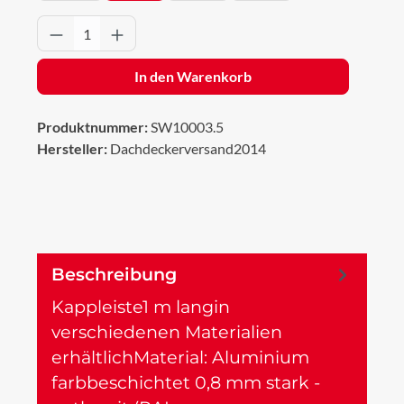
Produkt Anzahl: Gib den gewünschten Wert 
In den Warenkorb
Produktnummer:
SW10003.5
Hersteller:
Dachdeckerversand2014
Beschreibung
Kappleiste1 m langin
verschiedenen Materialien
erhältlichMaterial: Aluminium
farbbeschichtet 0,8 mm stark -