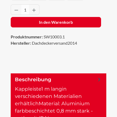
Produkt Anzahl: Gib den gewünschten Wert 
In den Warenkorb
Produktnummer:
SW10003.1
Hersteller:
Dachdeckerversand2014
Beschreibung
Kappleiste1 m langin
verschiedenen Materialien
erhältlichMaterial: Aluminium
farbbeschichtet 0,8 mm stark -