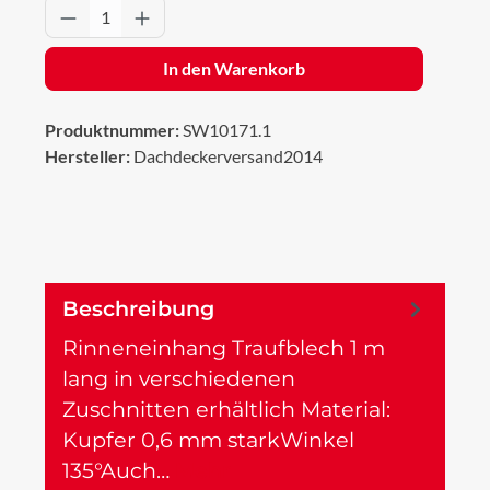
Produkt Anzahl: Gib den gewünschten Wert 
In den Warenkorb
Produktnummer:
SW10171.1
Hersteller:
Dachdeckerversand2014
Beschreibung
Rinneneinhang Traufblech 1 m
lang in verschiedenen
Zuschnitten erhältlich Material:
Kupfer 0,6 mm starkWinkel
135°Auch…
Mehr