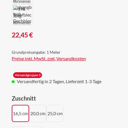
Regulärer Preis:
22,45 €
Grundpreisangabe:
1 Meter
Preise inkl. MwSt. zzgl. Versandkosten
Versandgruppe 3
Versandfertig in 2 Tagen, Lieferzeit 1-3 Tage
auswählen
Zuschnitt
16,5 cm
20,0 cm
25,0 cm