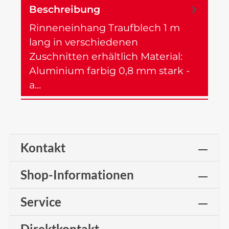
Beschreibung
Rinneneinhang Traufblech 1 m
lang in verschiedenen
Zuschnitten erhältlich Material:
Aluminium farbig 0,8 mm stark -
a…
Mehr
Kontakt
Shop-Informationen
Service
Direktkontakt