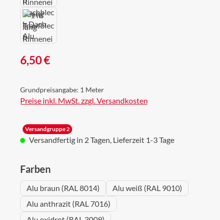
Regulärer Preis:
6,50 €
Grundpreisangabe:
1 Meter
Preise inkl. MwSt. zzgl. Versandkosten
Versandgruppe 2
Versandfertig in 2 Tagen, Lieferzeit 1-3 Tage
auswählen
Farben
Alu braun (RAL 8014)
Alu weiß (RAL 9010)
Alu anthrazit (RAL 7016)
Alu oxidrot (RAL 3009)