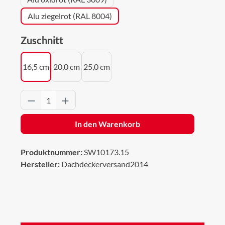
Alu ziegelrot (RAL 8004)
auswählen
Zuschnitt
16,5 cm
20,0 cm
25,0 cm
Produkt Anzahl: Gib den gewünschten Wert 
In den Warenkorb
Produktnummer:
SW10173.15
Hersteller:
Dachdeckerversand2014