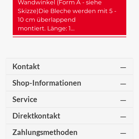
Wandwinkel (Form A - siehe
Skizze)Die Bleche werden mit 5 -
10 cm überlappend
montiert. Länge: 1…
Mehr
Kontakt
Shop-Informationen
Service
Direktkontakt
Zahlungsmethoden