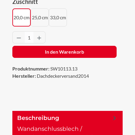
auswählen
Zuschnitt
20,0 cm
25,0 cm
33,0 cm
Produkt Anzahl: Gib den gewünschten Wert 
In den Warenkorb
Produktnummer:
SW10113.13
Hersteller:
Dachdeckerversand2014
Beschreibung
Wandanschlussblech /