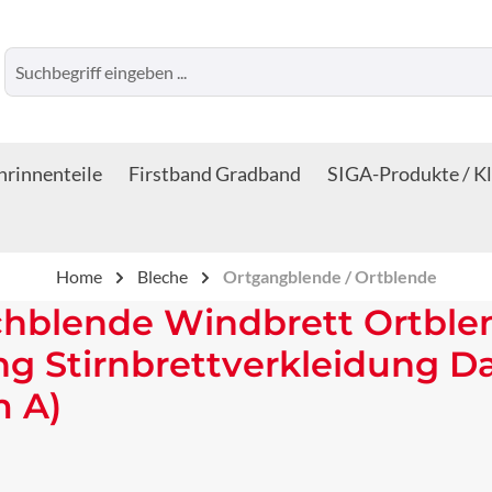
rinnenteile
Firstband Gradband
SIGA-Produkte / K
Home
Bleche
Ortgangblende / Ortblende
chblende Windbrett Ortble
ng Stirnbrettverkleidung 
m A)