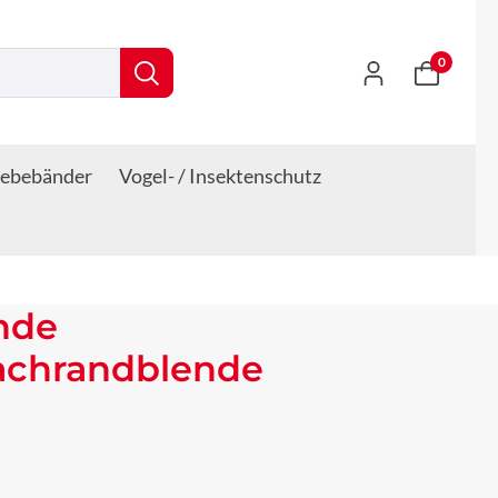
0
lebebänder
Vogel- / Insektenschutz
nde
Dachrandblende