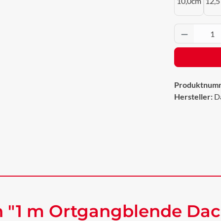
10,0cm
12,5
Produkt 
Produktnum
Hersteller:
D
n "1 m Ortgangblende Da