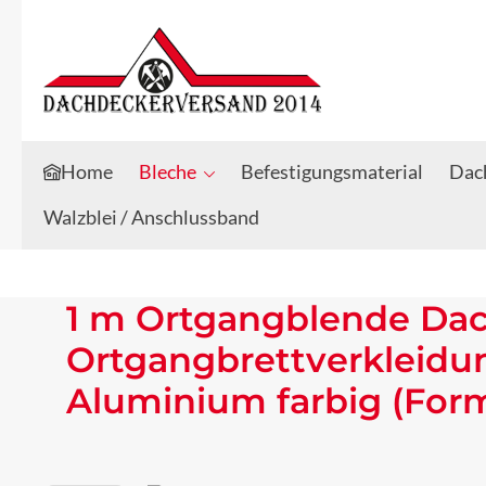
Zum Hauptinhalt springen
Zur Suche springen
Home
Bleche
Befestigungsmaterial
Dach
Walzblei / Anschlussband
1 m Ortgangblende Da
Ortgangbrettverkleidu
Aluminium farbig (For