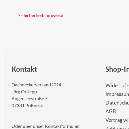
>> Sicherheitshinweise
Kontakt
Shop-I
Dachdeckerversand2014
Widerruf 
Jörg Ortlepp
Impressu
Augenseestraße 7
Datenschu
07381 Pößneck
AGB
Vertrag w
Oder über unser
Kontaktformular
.
Zahlung u