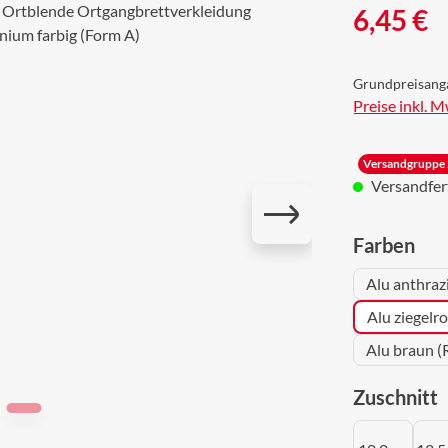
Regulärer Prei
6,45 €
Grundpreisang
Preise inkl. 
Versandgruppe 
Versandferti
aus
Farben
Alu anthraz
Alu ziegelr
Alu braun (
a
Zuschnitt