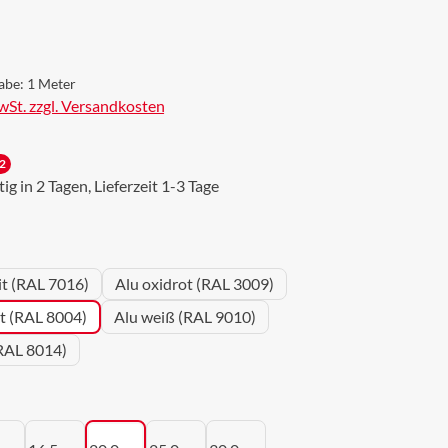
s:
abe:
1 Meter
MwSt. zzgl. Versandkosten
2
g in 2 Tagen, Lieferzeit 1-3 Tage
wählen
it (RAL 7016)
Alu oxidrot (RAL 3009)
ot (RAL 8004)
Alu weiß (RAL 9010)
RAL 8014)
uswählen