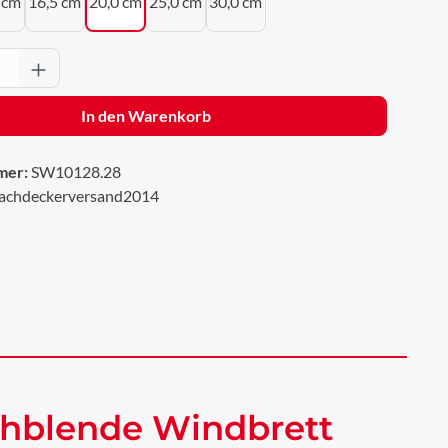
 cm
16,5 cm
20,0 cm
25,0 cm
30,0 cm
Anzahl: Gib den gewünschten Wert ein oder 
In den Warenkorb
mer:
SW10128.28
achdeckerversand2014
chblende Windbrett