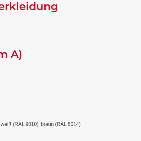
erkleidung
m A)
), weiß (RAL 9010), braun (RAL 8014)