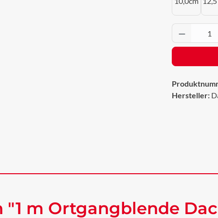
10,0cm
12,5
Produkt 
Produktnum
Hersteller:
D
n "1 m Ortgangblende Da