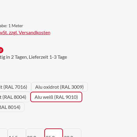
s:
abe:
1 Meter
MwSt. zzgl. Versandkosten
2
g in 2 Tagen, Lieferzeit 1-3 Tage
wählen
it (RAL 7016)
Alu oxidrot (RAL 3009)
ot (RAL 8004)
Alu weiß (RAL 9010)
RAL 8014)
uswählen