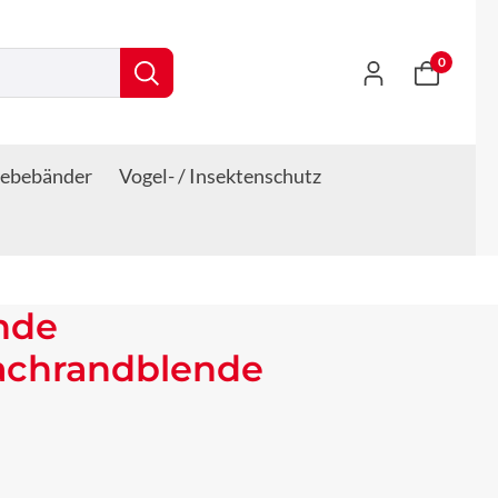
0
lebebänder
Vogel- / Insektenschutz
nde
Dachrandblende