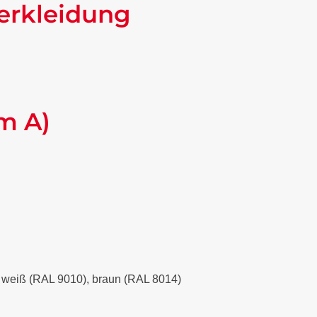
erkleidung
m A)
), weiß (RAL 9010), braun (RAL 8014)