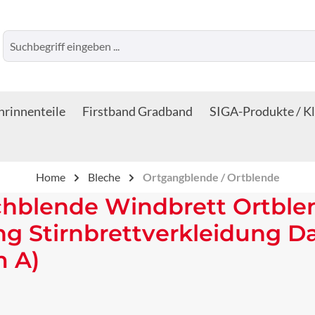
rinnenteile
Firstband Gradband
SIGA-Produkte / K
Home
Bleche
Ortgangblende / Ortblende
chblende Windbrett Ortble
ng Stirnbrettverkleidung 
m A)