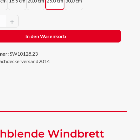
 cm
16,5 cm
20,0 cm
25,0 cm
30,0 cm
Anzahl: Gib den gewünschten Wert ein oder 
In den Warenkorb
mer:
SW10128.23
achdeckerversand2014
chblende Windbrett