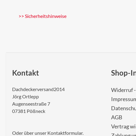
>> Sicherheitshinweise
Kontakt
Shop-I
Dachdeckerversand2014
Widerruf 
Jörg Ortlepp
Impressu
Augenseestraße 7
Datenschu
07381 Pößneck
AGB
Vertrag w
Oder über unser
Kontaktformular
.
Zahlung u