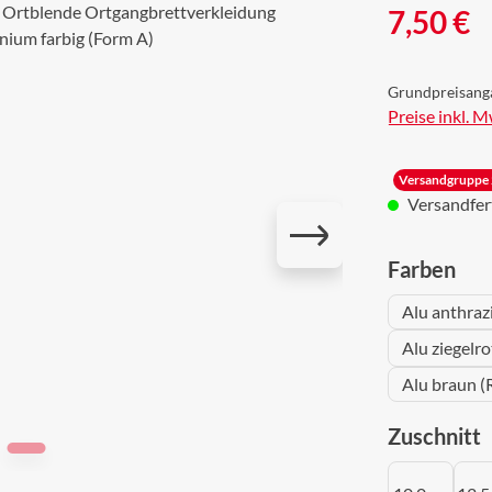
Regulärer Prei
7,50 €
Grundpreisang
Preise inkl. 
Versandgruppe 
Versandferti
aus
Farben
Alu anthraz
Alu ziegelr
Alu braun (
a
Zuschnitt