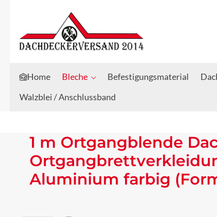
Zum Hauptinhalt springen
Zur Suche springen
Home
Bleche
Befestigungsmaterial
Dach
Walzblei / Anschlussband
1 m Ortgangblende Da
Ortgangbrettverkleidu
Aluminium farbig (For