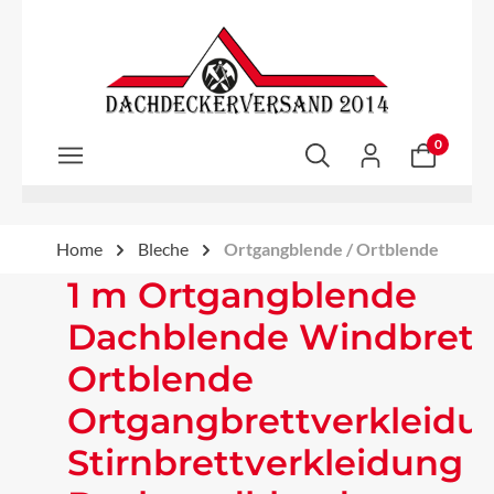
Zum Hauptinhalt springen
0
Home
Bleche
Ortgangblende / Ortblende
1 m Ortgangblende
Dachblende Windbrett
Ortblende
Ortgangbrettverkleidu
Stirnbrettverkleidung