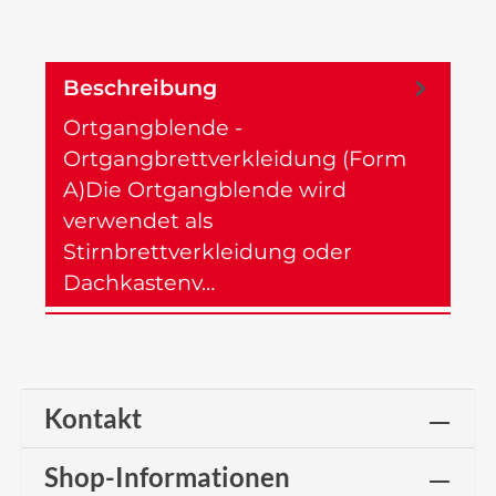
Beschreibung
Ortgangblende -
Ortgangbrettverkleidung (Form
A)Die Ortgangblende wird
verwendet als
Stirnbrettverkleidung oder
Dachkastenv…
Mehr
Kontakt
Shop-Informationen