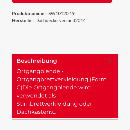
Produktnummer:
SW10120.19
Hersteller:
Dachdeckerversand2014
Beschreibung
Ortgangblende -
Ortgangbrettverkleidung (Form
C)Die Ortgangblende wird
verwendet als
Stirnbrettverkleidung oder
Dachkastenv…
Mehr