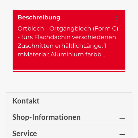
Beschreibung
Ortblech - Ortgangblech (Form C)
- fürs Flachdachin verschiedenen
Zuschnitten erhältlichLänge: 1
mMaterial: Aluminium farbb…
Mehr
Kontakt
Shop-Informationen
Service