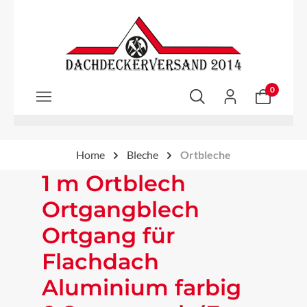
Zum Hauptinhalt springen
0
Home
Bleche
Ortbleche
1 m Ortblech
Ortgangblech
Ortgang für
Flachdach
Aluminium farbig