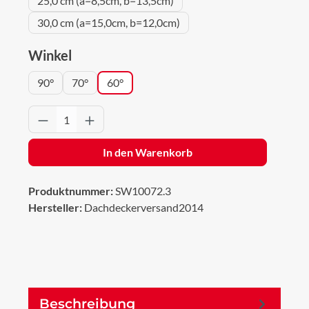
25,0 cm (a=8,5cm, b=13,5cm)
30,0 cm (a=15,0cm, b=12,0cm)
auswählen
Winkel
90°
70°
60°
Produkt Anzahl: Gib den gewünschten Wert 
In den Warenkorb
Produktnummer:
SW10072.3
Hersteller:
Dachdeckerversand2014
Beschreibung