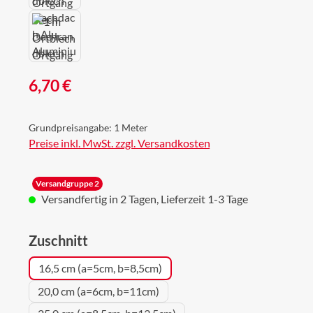
Regulärer Preis:
6,70 €
Grundpreisangabe:
1 Meter
Preise inkl. MwSt. zzgl. Versandkosten
Versandgruppe 2
Versandfertig in 2 Tagen, Lieferzeit 1-3 Tage
auswählen
Zuschnitt
16,5 cm (a=5cm, b=8,5cm)
20,0 cm (a=6cm, b=11cm)