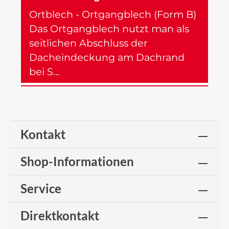
Ortblech - Ortgangblech (Form B)
Das Ortgangblech nutzt man als
seitlichen Abschluss der
Dacheindeckung am Dachrand
bei S…
Mehr
Kontakt
Shop-Informationen
Service
Direktkontakt