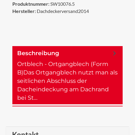
Produktnummer:
SW10076.5
Hersteller:
Dachdeckerversand2014
Beschreibung
Ortblech - Ortgangblech (Form
B)Das Ortgangblech nutzt man als
seitlichen Abschluss der
Dacheindeckung am Dachrand
bei St…
Mehr
Kontakt