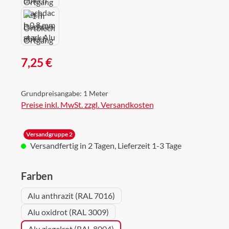
Regulärer Preis:
7,25 €
Grundpreisangabe:
1 Meter
Preise inkl. MwSt. zzgl. Versandkosten
Versandgruppe 2
Versandfertig in 2 Tagen, Lieferzeit 1-3 Tage
auswählen
Farben
Alu anthrazit (RAL 7016)
Alu oxidrot (RAL 3009)
Alu ziegelrot (RAL 8004)