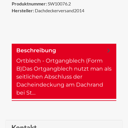
Produktnummer:
SW10076.2
Hersteller:
Dachdeckerversand2014
Beschreibung
Ortblech - Ortgangblech (Form
B)Das Ortgangblech nutzt man als
seitlichen Abschluss der
Dacheindeckung am Dachrand
bei St…
Mehr
Kontakt