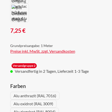
Regulärer Preis:
7,25 €
Grundpreisangabe:
1 Meter
Preise inkl. MwSt. zzgl. Versandkosten
Versandgruppe 2
Versandfertig in 2 Tagen, Lieferzeit 1-3 Tage
auswählen
Farben
Alu anthrazit (RAL 7016)
Alu oxidrot (RAL 3009)
Alu ziegelrot (RAL 8004)