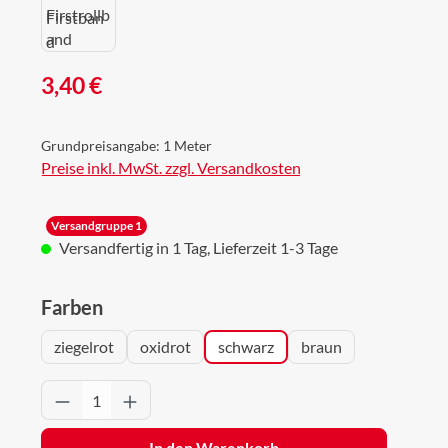
Regulärer Preis:
3,40 €
Grundpreisangabe:
1 Meter
Preise inkl. MwSt. zzgl. Versandkosten
Versandgruppe 1
Versandfertig in 1 Tag, Lieferzeit 1-3 Tage
auswählen
Farben
ziegelrot
oxidrot
schwarz
braun
Produkt Anzahl: Gib den gewünschten Wert 
In den Warenkorb