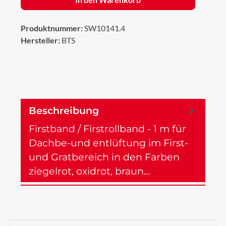
Produktnummer:
SW10141.4
Hersteller:
BTS
Beschreibung
Firstband / Firstrollband - 1 m für
Dachbe-und entlüftung im First-
und Gratbereich in den Farben
ziegelrot, oxidrot, braun…
Mehr