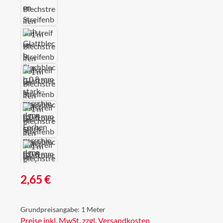
Regulärer Preis:
2,65 €
Grundpreisangabe:
1 Meter
Preise inkl. MwSt. zzgl. Versandkosten