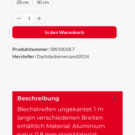
28 cm
30 cm
Produkt Anzahl: Gib den gewünschten Wert 
In den Warenkorb
Produktnummer:
SW10018.7
Hersteller:
Dachdeckerversand2014
Beschreibung
Blechstreifen ungekantet 1 m
langin verschiedenen Breiten
erhältlich Material: Aluminium
natur 0,8 mm starkMaterial:…