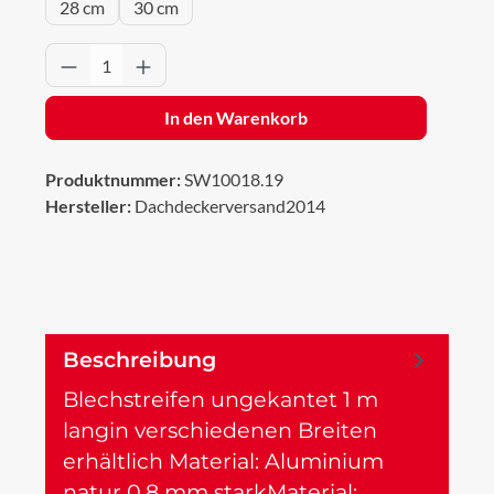
28 cm
30 cm
Produkt Anzahl: Gib den gewünschten Wert 
In den Warenkorb
Produktnummer:
SW10018.19
Hersteller:
Dachdeckerversand2014
Beschreibung
Blechstreifen ungekantet 1 m
langin verschiedenen Breiten
erhältlich Material: Aluminium
natur 0,8 mm starkMaterial:…