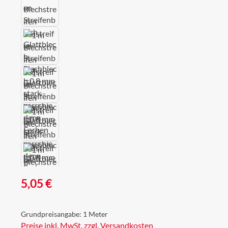
Regulärer Preis:
5,05 €
Grundpreisangabe:
1 Meter
Preise inkl. MwSt. zzgl. Versandkosten