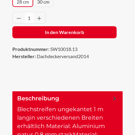
28 cm
30 cm
Produkt Anzahl: Gib den gewünschten Wert 
In den Warenkorb
Produktnummer:
SW10018.13
Hersteller:
Dachdeckerversand2014
Beschreibung
Blechstreifen ungekantet 1 m
langin verschiedenen Breiten
erhältlich Material: Aluminium
natur 0,8 mm starkMaterial:…