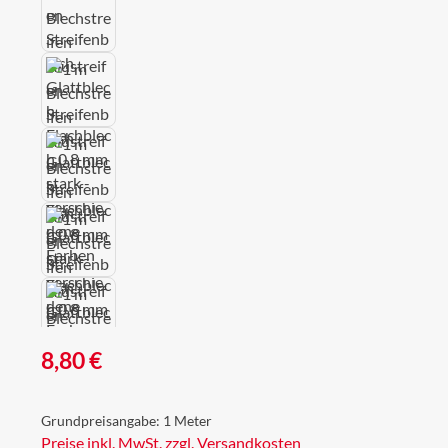
Regulärer Preis:
8,80 €
Grundpreisangabe:
1 Meter
Preise inkl. MwSt. zzgl. Versandkosten